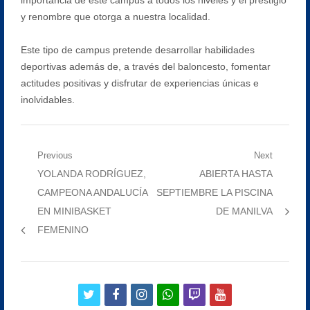
y renombre que otorga a nuestra localidad.
Este tipo de campus pretende desarrollar habilidades
deportivas además de, a través del baloncesto, fomentar
actitudes positivas y disfrutar de experiencias únicas e
inolvidables.
Navegación
Previous
Next
Previous
Next
YOLANDA RODRÍGUEZ,
ABIERTA HASTA
de
post:
post:
CAMPEONA ANDALUCÍA
SEPTIEMBRE LA PISCINA
entradas
EN MINIBASKET
DE MANILVA
FEMENINO
twitter
facebook
instagram
whatsapp
twitch
youtube