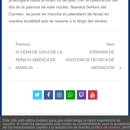
día de la patrona de este núcleo, Nuestra Señora del
Carmen, se pone en marcha el calendario de ferias en
nuestra localidad que se reparte a lo largo del verano.
Navegación
Previous
Next
Previous
Next
III CENA DE GALA DE LA
JORNADA DE
de
post:
post:
PEÑA FLAMENCA DE
ASISTENCIA TÉCNICA DE
entradas
MANILVA
MEDIACIÓN
twitter
facebook
instagram
whatsapp
twitch
youtube
Este sitio web utiliza cookies para que usted tenga la mejor experiencia de
usuario. Si continúa navegando está dando su consentimiento para la aceptació
de las mencionadas cookies y la aceptación de nuestra
política de cookies
, pinc