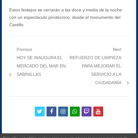
Estos festejos se cerrarán a las doce y media de la noche
con un espectáculo pirotécnico, desde el monumento del
Castillo.
Navegación
Previous
Next
Previous
Next
HOY SE INAUGURA EL
REFUERZO DE LIMPIEZA
de
post:
post:
MERCADO DEL MAR EN
PARA MEJORAR EL
entradas
SABINILLAS
SERVICIO A LA
CIUDADANÍA
twitter
facebook
instagram
whatsapp
twitch
youtube