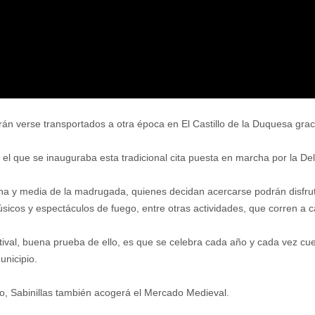
rán verse transportados a otra época en El Castillo de la Duquesa grac
en el que se inauguraba esta tradicional cita puesta en marcha por la D
 una y media de la madrugada, quienes decidan acercarse podrán disfrut
úsicos y espectáculos de fuego, entre otras actividades, que corren a
ival, buena prueba de ello, es que se celebra cada año y cada vez c
unicipio.
to, Sabinillas también acogerá el Mercado Medieval.