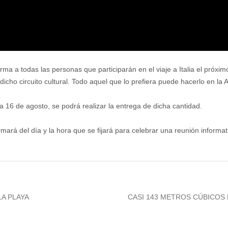
orma a todas las personas que participarán en el viaje a Italia el pró
cho circuito cultural. Todo aquel que lo prefiera puede hacerlo en la A
a 16 de agosto, se podrá realizar la entrega de dicha cantidad.
mará del día y la hora que se fijará para celebrar una reunión informa
Next
LA PLAYA
CASI 143 METROS CÚBICOS 
post: