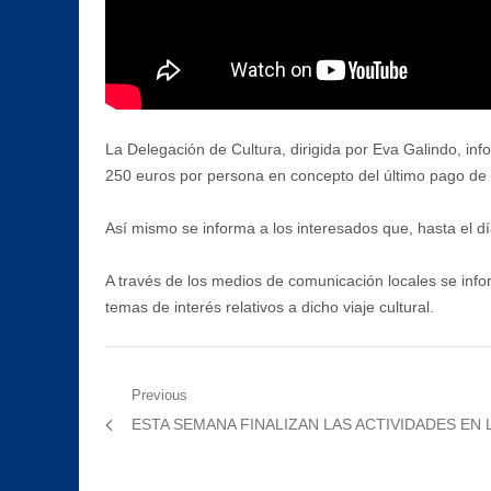
La Delegación de Cultura, dirigida por Eva Galindo, inf
250 euros por persona en concepto del último pago de di
Así mismo se informa a los interesados que, hasta el dí
A través de los medios de comunicación locales se infor
temas de interés relativos a dicho viaje cultural.
Navegación
Previous
Previous
ESTA SEMANA FINALIZAN LAS ACTIVIDADES EN 
de
post:
entradas