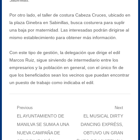
Por otro lado, el taller de costura Cabeza Cruces, ubicado en
la plaza Ginebra en Sabinillas, busca costurera para suplir
una baja por maternidad. Las interesadas podrán dirigirse al
mismo establecimiento para obtener más información.
Con este tipo de gestión, la delegación que dirige el edil
Marcos Ruiz, sigue sirviendo de intermediario entre los
empresarios y la población en general, con el único fin de
que los beneficiados sean los vecinos que puedan encontrar
un puesto de trabajo como indicaba el edil.
Navegación
Previous
Next
Previous
Next
EL AYUNTAMIENTO DE
EL MUSICAL DIRTY
de
post:
post:
MANILVA SE SUMA A UNA
DANCING EXPRÉSS,
entradas
NUEVA CAMPAÑA DE
OBTUVO UN GRAN