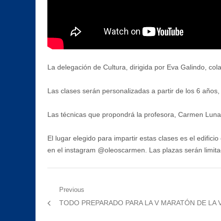
La delegación de Cultura, dirigida por Eva Galindo, cola
Las clases serán personalizadas a partir de los 6 años
Las técnicas que propondrá la profesora, Carmen Luna, se
El lugar elegido para impartir estas clases es el edific
en el instagram @oleoscarmen. Las plazas serán limita
Navegación
Previous
Previous
TODO PREPARADO PARA LA V MARATÓN DE LA 
de
post: