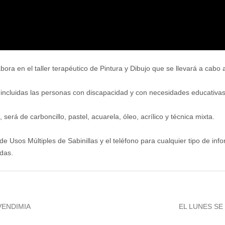
bora en el taller terapéutico de Pintura y Dibujo que se llevará a cabo
, incluidas las personas con discapacidad y con necesidades educativas
rá de carboncillo, pastel, acuarela, óleo, acrílico y técnica mixta.
io de Usos Múltiples de Sabinillas y el teléfono para cualquier tipo de 
das.
Next
VENDIMIA
EL LUNES SE
post: