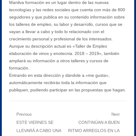
Manilva formación es un lugar dentro de las nuevas
tecnologías y las redes sociales que cuenta con más de 800
seguidores y que publica en su contenido información sobre
los talleres de empleo, su labor y desarrollo, cursos que se
vayan a llevar a cabo y todo lo relacionado con el
crecimiento personal y profesional de los interesados.
Aunque su descripción actual es «Taller de Empleo
elaboración de vinos y enotecnia. 2018 – 2019», también
ampliará su información a otros talleres y cursos de
formación.
Entrando en esta dirección y dándole a «me gusta»,
automáticamente recibirás toda la información que
publiquen, pudiendo participar en las propuestas que hagan.
Navegación
Previous
Next
Previous
Next
ESTE VIERNES SE
CONTINÚAN A BUEN
de
post:
post:
LLEVARÁ A CABO UNA
RITMO ARREGLOS EN LA