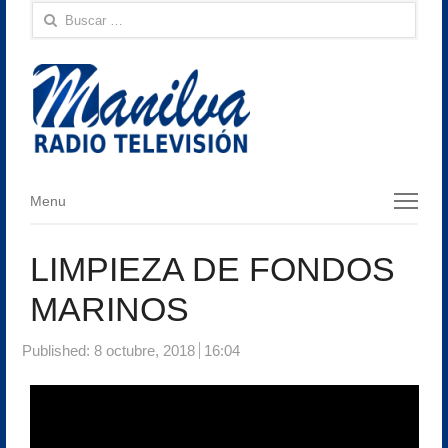
Buscar:
Menu
Menu
LIMPIEZA DE FONDOS
MARINOS
Published:
8 octubre, 2018
16:04