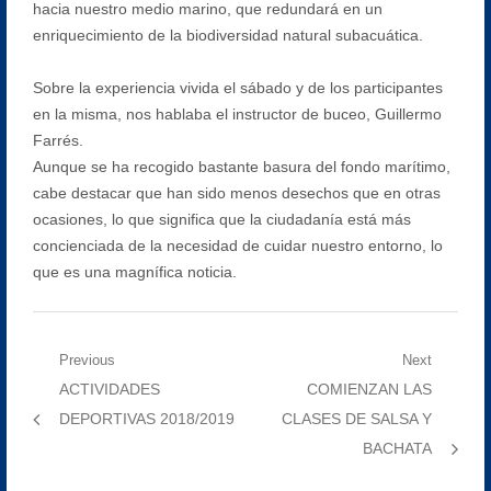
hacia nuestro medio marino, que redundará en un
enriquecimiento de la biodiversidad natural subacuática.
Sobre la experiencia vivida el sábado y de los participantes
en la misma, nos hablaba el instructor de buceo, Guillermo
Farrés.
Aunque se ha recogido bastante basura del fondo marítimo,
cabe destacar que han sido menos desechos que en otras
ocasiones, lo que significa que la ciudadanía está más
concienciada de la necesidad de cuidar nuestro entorno, lo
que es una magnífica noticia.
Navegación
Previous
Next
Previous
Next
ACTIVIDADES
COMIENZAN LAS
de
post:
post:
DEPORTIVAS 2018/2019
CLASES DE SALSA Y
entradas
BACHATA