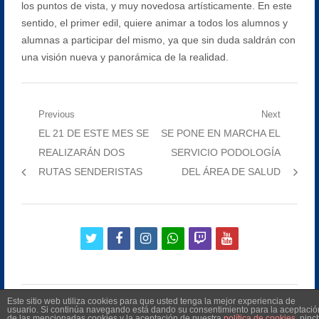
los puntos de vista, y muy novedosa artísticamente. En este
sentido, el primer edil, quiere animar a todos los alumnos y
alumnas a participar del mismo, ya que sin duda saldrán con
una visión nueva y panorámica de la realidad.
Navegación
Previous
Next
Previous
Next
EL 21 DE ESTE MES SE
SE PONE EN MARCHA EL
de
post:
post:
REALIZARÁN DOS
SERVICIO PODOLOGÍA
entradas
RUTAS SENDERISTAS
DEL ÁREA DE SALUD
twitter
facebook
instagram
whatsapp
twitch
youtube
Este sitio web utiliza cookies para que usted tenga la mejor experiencia de
usuario. Si continúa navegando está dando su consentimiento para la aceptació
de las mencionadas cookies y la aceptación de nuestra
política de cookies
, pinc