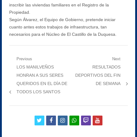
inscribir las viviendas familiares en el Registro de la
Propiedad.
Según Álvarez, el Equipo de Gobierno, pretende iniciar
cuanto antes estos trabajos de infraestructura, tan
necesarios para el Núcleo de El Castillo de la Duquesa.
Navegación
Previous
Next
Previous
Next
LOS MANILVEÑOS
RESULTADOS
de
post:
post:
HONRAN A SUS SERES
DEPORTIVOS DEL FIN
entradas
QUERIDOS EN EL DÍA DE
DE SEMANA
TODOS LOS SANTOS
twitter
facebook
instagram
whatsapp
twitch
youtube