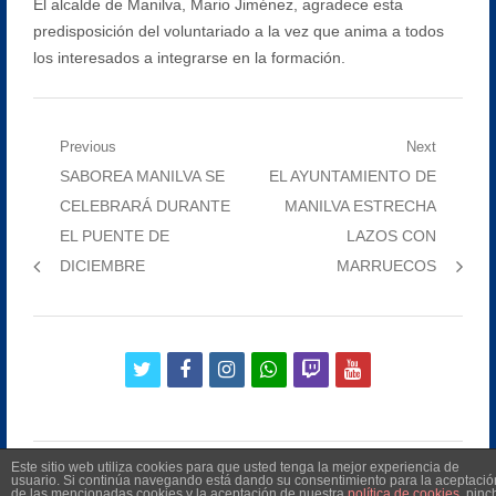
El alcalde de Manilva, Mario Jiménez, agradece esta
predisposición del voluntariado a la vez que anima a todos
los interesados a integrarse en la formación.
Navegación
Previous
Next
Previous
Next
SABOREA MANILVA SE
EL AYUNTAMIENTO DE
de
post:
post:
CELEBRARÁ DURANTE
MANILVA ESTRECHA
entradas
EL PUENTE DE
LAZOS CON
DICIEMBRE
MARRUECOS
twitter
facebook
instagram
whatsapp
twitch
youtube
Este sitio web utiliza cookies para que usted tenga la mejor experiencia de
usuario. Si continúa navegando está dando su consentimiento para la aceptació
de las mencionadas cookies y la aceptación de nuestra
política de cookies
, pinc