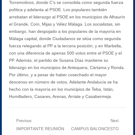
Torremolinos, donde C’s se consolida como segunda fuerza
política y adelanta al PSOE. Los populares también
arrebatan el liderazgo al PSOE en los municipios de Alhaurín
el Grande, Coín, Mijas y Vélez Málaga. Los socialistas, sin
embargo, han despojado a los populares de la mayoría en
Málaga capital, donde Ciudadanos se sitúa como segunda
fuerza relegando al PP a la tercera posición; y en Marbella,
con una diferencia de apenas 500 votos entre el PSOE y el
PP. Además, el partido de Susana Díaz mantiene su
liderazgo en los municipios de Antequera, Cártama y Ronda.
Por último, y a pesar de haber cosechado el mayor
descenso en número de votos, Adelante Andalucía se ha
hecho con la mayoría en los municipios de Teba, Istán,
Humilladero, Casares, Arenas, Arriate y Casabermeja.
Navegación
Previous
Next
Previous
Next
IMPORTANTE REUNIÓN
CAMPUS BALONCESTO
de