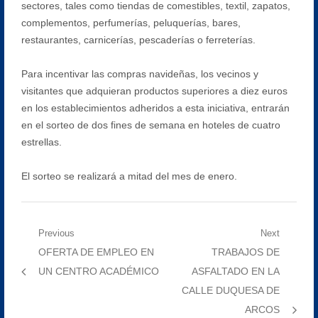
sectores, tales como tiendas de comestibles, textil, zapatos,
complementos, perfumerías, peluquerías, bares,
restaurantes, carnicerías, pescaderías o ferreterías.
Para incentivar las compras navideñas, los vecinos y
visitantes que adquieran productos superiores a diez euros
en los establecimientos adheridos a esta iniciativa, entrarán
en el sorteo de dos fines de semana en hoteles de cuatro
estrellas.
El sorteo se realizará a mitad del mes de enero.
Navegación
Previous
Next
Previous
Next
OFERTA DE EMPLEO EN
TRABAJOS DE
de
post:
post:
UN CENTRO ACADÉMICO
ASFALTADO EN LA
entradas
CALLE DUQUESA DE
ARCOS