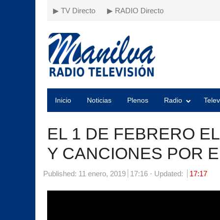
▶ TV Directo
▶ RADIO Directo
Inicio
Noticias
Plenos
Radio
Telev
EL 1 DE FEBRERO E
Y CANCIONES POR 
Published:
11 enero, 2019
17:16
Updated:
17:17