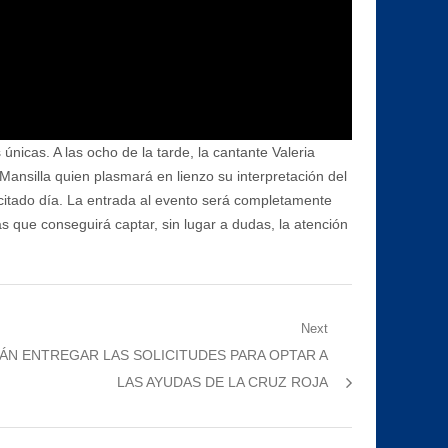
únicas. A las ocho de la tarde, la cantante Valeria
Mansilla quien plasmará en lienzo su interpretación del
l citado día. La entrada al evento será completamente
tas que conseguirá captar, sin lugar a dudas, la atención
Next
ÁN ENTREGAR LAS SOLICITUDES PARA OPTAR A
LAS AYUDAS DE LA CRUZ ROJA