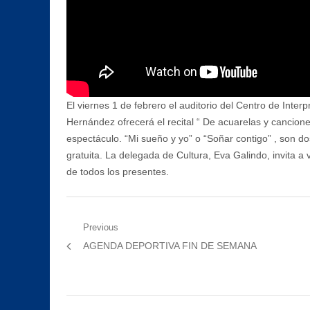
El viernes 1 de febrero el auditorio del Centro de Inter
Hernández ofrecerá el recital “ De acuarelas y cancion
espectáculo. “Mi sueño y yo” o “Soñar contigo” , son do
gratuita. La delegada de Cultura, Eva Galindo, invita a v
de todos los presentes.
Navegación
Previous
Previous
AGENDA DEPORTIVA FIN DE SEMANA
de
post:
entradas