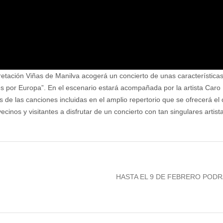
pretación Viñas de Manilva acogerá un concierto de unas características 
es por Europa”. En el escenario estará acompañada por la artista Caro 
s de las canciones incluidas en el amplio repertorio que se ofrecerá e
ecinos y visitantes a disfrutar de un concierto con tan singulares artis
Next
HASTA EL 9 DE FEBRERO PODR
post: