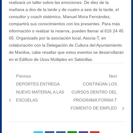
realizará un taller sobre las emociones. De diez de la
mañana a dos de la tarde y de cuatro a seis de la tarde, el
consultor y coach sistémico, Manuel Mora Fernández,
compartirá sus conocimientos con los presentes. Para más
información o realizar la reserva, pueden llamar al 616 24 45
05. Organizado por la asociación local, Asocia-T, en
colaboración con la Delegación de Cultura del Ayuntamiento
de Manilva, cabe resaltar que estos eventos se desarrollarán
en el Edificio de Usos Múltiples en Sabinillas.
Navegación
Previous
Next
Previous
Next
DEPORTES ENTREGA
CONTINÚAN LOS
de
post:
post:
NUEVO MATERIAL A LAS
CURSOS DENTRO DEL
entradas
ESCUELAS
PROGRAMA FORMA T
FOMENTO DE EMPLEO