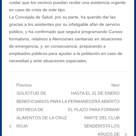
cuidar que los vecinos puedan recibir una asistencia urgente
en caso de crisis de este tipo.
La Concejala de Salud, por su parte, ha querido dar las
gracias a los asistentes por su infatigable afán de servicio
público, y ha confirmado que seguirá programando Cursos
formativos, relativos a Atenciones sanitarias en situaciones
de emergencia, y, en consecuencia, preparando a
empleados públicos para ayudar a la población en caso de
necesidad y ante situaciones especiales.
Navegación
Previous
Next
Previous
Next
SOLICITUD DE
HASTA EL 31 DE ENERO
de
post:
post:
BENEFICIARIOS PARA LA
PERMANECERÁ ABIERTO
entradas
ENTREGA DE
EL PLAZO PARA FORMAR
ALIMENTOS DE LA CRUZ
PARTE DEL CLUB
ROJA
SENDERISTA LOS
KRUOS DE