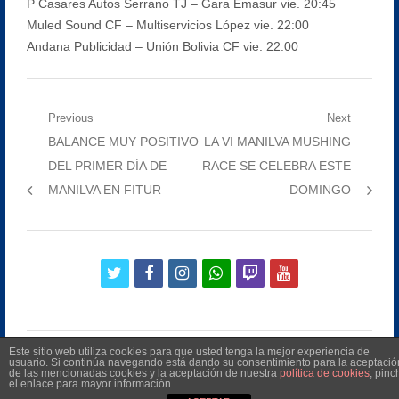
P Casares Autos Serrano TJ – Gara Emasur vie. 20:45
Muled Sound CF – Multiservicios López vie. 22:00
Andana Publicidad – Unión Bolivia CF vie. 22:00
Navegación
Previous
Next
Previous
Next
BALANCE MUY POSITIVO
LA VI MANILVA MUSHING
de
post:
post:
DEL PRIMER DÍA DE
RACE SE CELEBRA ESTE
entradas
MANILVA EN FITUR
DOMINGO
twitter
facebook
instagram
whatsapp
twitch
youtube
Este sitio web utiliza cookies para que usted tenga la mejor experiencia de
usuario. Si continúa navegando está dando su consentimiento para la aceptació
de las mencionadas cookies y la aceptación de nuestra
política de cookies
, pinc
el enlace para mayor información.
©
2026
Radio Televisión Municipal de Manilva