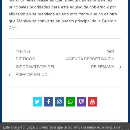
principales prioridades para este equipo de gobierno y por
ello también se mantiene abierto otro frente que no es otro
que Manilva se convierta en puesto principal de la Guardia
Civil.
Navegación
Previous
Next
Previous
Next
DÍPTICOS
AGENDA DEPORTIVA FIN
de
post:
post:
INFORMATIVOS DEL
DE SEMANA
entradas
ÁREA DE SALUD
twitter
facebook
instagram
whatsapp
twitch
youtube
Este sitio web utiliza cookies para que usted tenga la mejor experiencia de