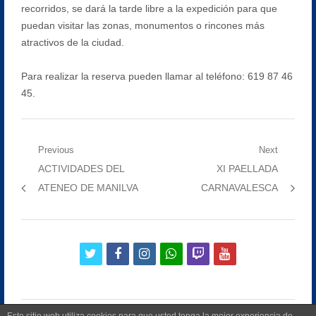
recorridos, se dará la tarde libre a la expedición para que
puedan visitar las zonas, monumentos o rincones más
atractivos de la ciudad.
Para realizar la reserva pueden llamar al teléfono: 619 87 46
45.
Navegación
Previous
Next
Previous
Next
ACTIVIDADES DEL
XI PAELLADA
de
post:
post:
ATENEO DE MANILVA
CARNAVALESCA
entradas
twitter
facebook
instagram
whatsapp
twitch
youtube