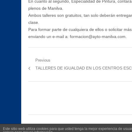
En cuanto al segundo, Especialidad de Pintura, contará
plenos de Manilva.
Ambos talleres son gratuitos, tan solo deberán entregar
clase.
Para formar parte de cualquiera de ellos o solicitar má
enviando un e-mail a: formacion@ayto-manilva.com.
Navegación
Previous
Previous
TALLERES DE IGUALDAD EN LOS CENTROS ES
de
post:
entradas
Este sitio web utiliza cookies para que usted tenga la mejor experiencia de us