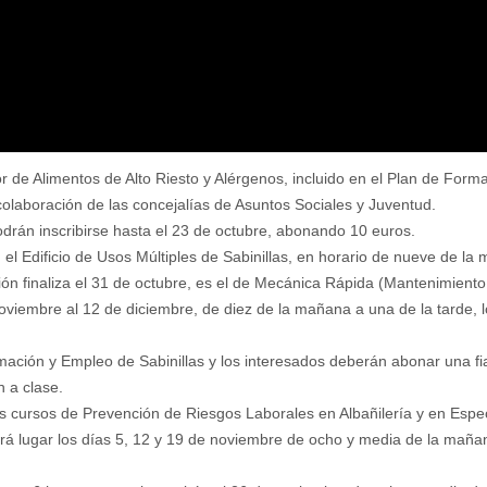
r de Alimentos de Alto Riesto y Alérgenos, incluido en el Plan de For
laboración de las concejalías de Asuntos Sociales y Juventud.
podrán inscribirse hasta el 23 de octubre, abonando 10 euros.
 el Edificio de Usos Múltiples de Sabinillas, en horario de nueve de la
ión finaliza el 31 de octubre, es el de Mecánica Rápida (Mantenimiento
 noviembre al 12 de diciembre, de diez de la mañana a una de la tarde, 
mación y Empleo de Sabinillas y los interesados deberán abonar una fi
n a clase.
os cursos de Prevención de Riesgos Laborales en Albañilería y en Espec
drá lugar los días 5, 12 y 19 de noviembre de ocho y media de la mañan