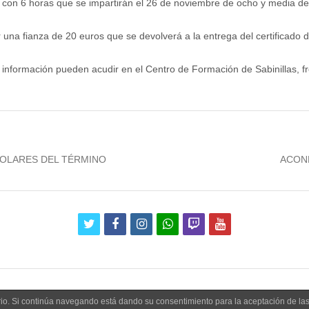
 con 6 horas que se impartirán el 26 de noviembre de ocho y media de
 una fianza de 20 euros que se devolverá a la entrega del certificado d
s información pueden acudir en el Centro de Formación de Sabinillas, f
Next
COLARES DEL TÉRMINO
ACOND
post:
twitter
facebook
instagram
whatsapp
twitch
youtube
uario. Si continúa navegando está dando su consentimiento para la aceptación de l