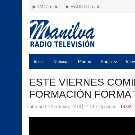
▶ TV Directo
▶ RADIO Directo
Inicio
Noticias
Plenos
Radio
Telev
ESTE VIERNES COMI
FORMACIÓN FORMA 
Published:
22 octubre, 2019
14:01
Updated:
14:02