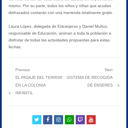
mismo. Por su parte, todos los niños y niñas que acudan
disfrazados contarán con una merienda totalmente gratis.
Laura López, delegada de Extranjeros y Daniel Muñoz,
responsable de Educación, animan a toda la población a
disfrutar de todas las actividades propuestas para estas
fechas.
Navegación
Previous
Next
Previous
Next
EL PASAJE DEL TERROR
SISTEMA DE RECOGIDA
de
post:
post:
EN LA COLONIA
DE ENSERES
entradas
INFANTIL
twitter
facebook
instagram
whatsapp
twitch
youtube