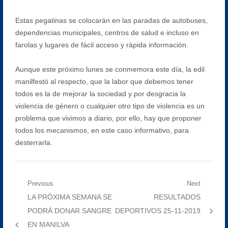
Estas pegatinas se colocarán en las paradas de autobuses,
dependencias municipales, centros de salud e incluso en
farolas y lugares de fácil acceso y rápida información.
Aunque este próximo lunes se conmemora este día, la edil
manilfestó al respecto, que la labor que debemos tener
todos es la de mejorar la sociedad y por desgracia la
violencia de género o cualquier otro tipo de violencia es un
problema que vivimos a diario, por ello, hay que proponer
todos los mecanismos, en este caso informativo, para
desterrarla.
Navegación
Previous
Next
Previous
Next
LA PRÓXIMA SEMANA SE
RESULTADOS
de
post:
post:
PODRÁ DONAR SANGRE
DEPORTIVOS 25-11-2019
entradas
EN MANILVA