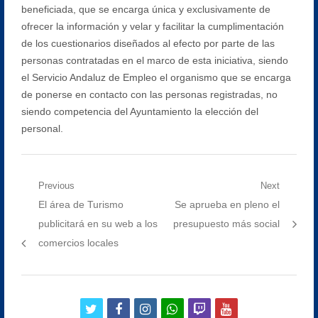
beneficiada, que se encarga única y exclusivamente de
ofrecer la información y velar y facilitar la cumplimentación
de los cuestionarios diseñados al efecto por parte de las
personas contratadas en el marco de esta iniciativa, siendo
el Servicio Andaluz de Empleo el organismo que se encarga
de ponerse en contacto con las personas registradas, no
siendo competencia del Ayuntamiento la elección del
personal.
Navegación
Previous
Next
Previous
Next
El área de Turismo
Se aprueba en pleno el
de
post:
post:
publicitará en su web a los
presupuesto más social
entradas
comercios locales
twitter
facebook
instagram
whatsapp
twitch
youtube