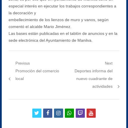
especial interés en ejecutar los trabajos correspondientes a
la decoración y
embellecimiento de los lienzos de muro y vanos, según
comentó el alcalde Mario Jiménez.
Las bases están publicadas en el tablón de anuncios y en la
sede electrónica del Ayuntamiento de Manilva.
Navegación
Previous
Next
Previous
Next
Promoción del comercio
Deportes informa del
de
post:
post:
local
nuevo cuadrante de
entradas
actividades
twitter
facebook
instagram
whatsapp
twitch
youtube