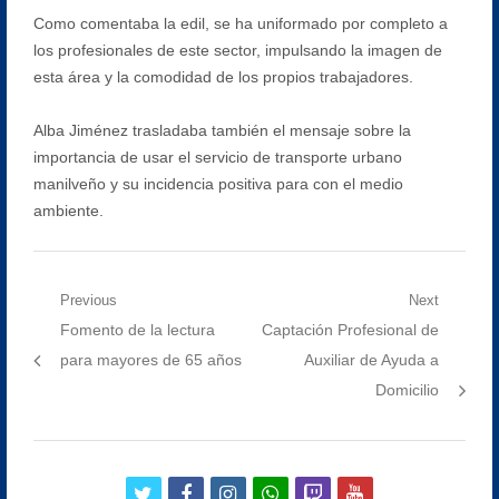
Como comentaba la edil, se ha uniformado por completo a
los profesionales de este sector, impulsando la imagen de
esta área y la comodidad de los propios trabajadores.
Alba Jiménez trasladaba también el mensaje sobre la
importancia de usar el servicio de transporte urbano
manilveño y su incidencia positiva para con el medio
ambiente.
Navegación
Previous
Next
Previous
Next
Fomento de la lectura
Captación Profesional de
de
post:
post:
para mayores de 65 años
Auxiliar de Ayuda a
entradas
Domicilio
twitter
facebook
instagram
whatsapp
twitch
youtube