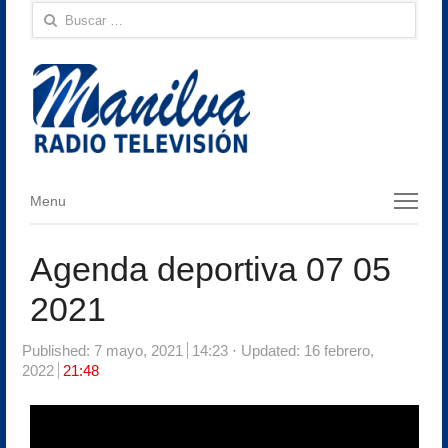
Buscar:
Menu
Menu
Agenda deportiva 07 05
2021
Published:
7 mayo, 2021
14:23
Updated: 16 febrero,
2022
21:48