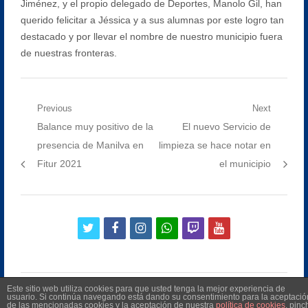
Jiménez, y el propio delegado de Deportes, Manolo Gil, han
querido felicitar a Jéssica y a sus alumnas por este logro tan
destacado y por llevar el nombre de nuestro municipio fuera
de nuestras fronteras.
Navegación
Previous
Next
Previous
Next
Balance muy positivo de la
El nuevo Servicio de
de
post:
post:
presencia de Manilva en
limpieza se hace notar en
entradas
Fitur 2021
el municipio
twitter
facebook
instagram
whatsapp
twitch
youtube
Este sitio web utiliza cookies para que usted tenga la mejor experiencia de
usuario. Si continúa navegando está dando su consentimiento para la aceptació
de las mencionadas cookies y la aceptación de nuestra
política de cookies
, pinc