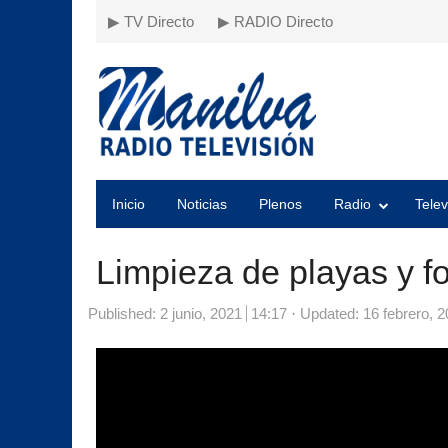
▶ TV Directo
▶ RADIO Directo
Inicio
Noticias
Plenos
Radio
Telev
Limpieza de playas y f
Published:
2 junio, 2021
14:17
Updated: 16 febrero, 