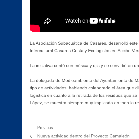
La Asociación Subacuática de Casares, desarrolló este 
Intercultural Casares Costa y Ecologistas en Acción Ve
La iniciativa contó con música y dj’s y se convirtió en 
La delegada de Medioambiente del Ayuntamiento de Manil
tipo de actividades, habiendo colaborado el área que d
logística en cuanto a la retirada de los residuos que se
López, se muestra siempre muy implicada en todo lo r
Navegación
Previous
Previous
Nueva actividad dentro del Proyecto Camaleón