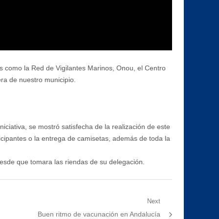
es como la Red de Vigilantes Marinos, Onou, el Centro
era de nuestro municipio.
iativa, se mostró satisfecha de la realización de este
ticipantes o la entrega de camisetas, además de toda la
esde que tomara las riendas de su delegación.
Next
Next
Buen ritmo de vacunación en Andalucía