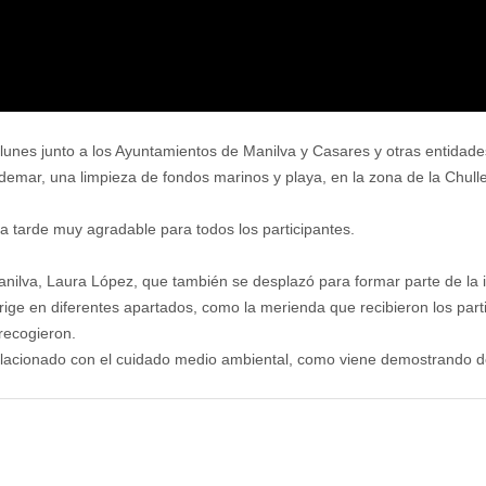
lunes junto a los Ayuntamientos de Manilva y Casares y otras entidad
rdemar, una limpieza de fondos marinos y playa, en la zona de la Chull
una tarde muy agradable para todos los participantes.
va, Laura López, que también se desplazó para formar parte de la inic
irige en diferentes apartados, como la merienda que recibieron los par
 recogieron.
elacionado con el cuidado medio ambiental, como viene demostrando d