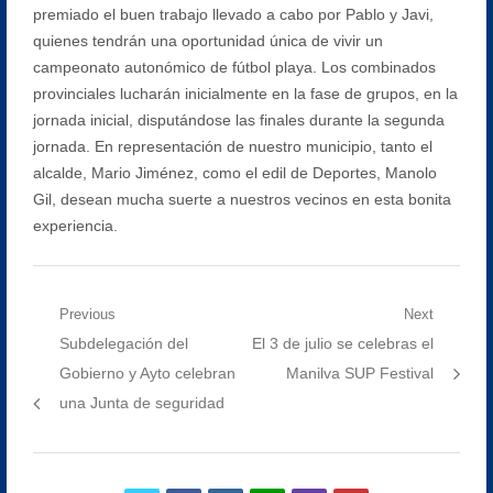
premiado el buen trabajo llevado a cabo por Pablo y Javi,
quienes tendrán una oportunidad única de vivir un
campeonato autonómico de fútbol playa. Los combinados
provinciales lucharán inicialmente en la fase de grupos, en la
jornada inicial, disputándose las finales durante la segunda
jornada. En representación de nuestro municipio, tanto el
alcalde, Mario Jiménez, como el edil de Deportes, Manolo
Gil, desean mucha suerte a nuestros vecinos en esta bonita
experiencia.
Navegación
Previous
Next
Previous
Next
Subdelegación del
El 3 de julio se celebras el
de
post:
post:
Gobierno y Ayto celebran
Manilva SUP Festival
entradas
una Junta de seguridad