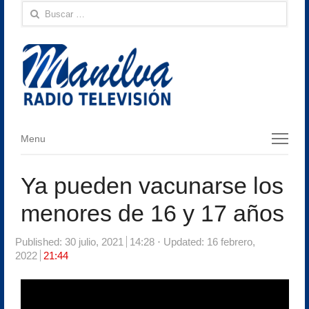
Buscar:
Menu
Menu
Ya pueden vacunarse los
menores de 16 y 17 años
Published:
30 julio, 2021
14:28
Updated: 16 febrero,
2022
21:44