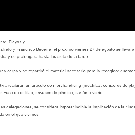
nte, Playas y
ndo y Francisco Becerra, el próximo viernes 27 de agosto se llevará a
día y se prolongará hasta las siete de la tarde.
una carpa y se repartirá el material necesario para la recogida: guante
tiva recibirán un artículo de merchandising (mochilas, ceniceros de pl
vaso de colillas, envases de plástico, cartón o vidrio.
as delegaciones, se considera imprescindible la implicación de la ciud
ndo en el que vivimos.