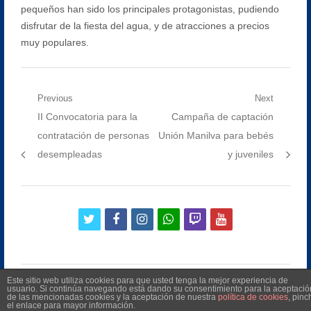
pequeños han sido los principales protagonistas, pudiendo
disfrutar de la fiesta del agua, y de atracciones a precios
muy populares.
Navegación
Previous
Next
Previous
Next
II Convocatoria para la
Campaña de captación
de
post:
post:
contratación de personas
Unión Manilva para bebés
entradas
desempleadas
y juveniles
twitter
facebook
instagram
whatsapp
twitch
youtube
Este sitio web utiliza cookies para que usted tenga la mejor experiencia de
usuario. Si continúa navegando está dando su consentimiento para la aceptació
de las mencionadas cookies y la aceptación de nuestra
política de cookies
, pinc
el enlace para mayor información.
©
2026
Radio Televisión Municipal de Manilva