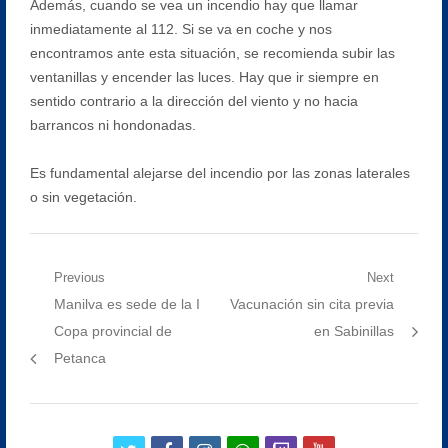
Además, cuando se vea un incendio hay que llamar
inmediatamente al 112. Si se va en coche y nos
encontramos ante esta situación, se recomienda subir las
ventanillas y encender las luces. Hay que ir siempre en
sentido contrario a la dirección del viento y no hacia
barrancos ni hondonadas.
Es fundamental alejarse del incendio por las zonas laterales
o sin vegetación.
Navegación
Previous
Next
Previous
Next
Manilva es sede de la I
Vacunación sin cita previa
de
post:
post:
Copa provincial de
en Sabinillas
entradas
Petanca