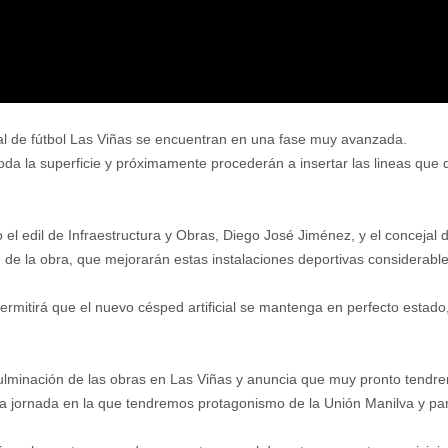
al de fútbol Las Viñas se encuentran en una fase muy avanzada.
da la superficie y próximamente procederán a insertar las lineas que d
 edil de Infraestructura y Obras, Diego José Jiménez, y el concejal 
de la obra, que mejorarán estas instalaciones deportivas considerabl
rmitirá que el nuevo césped artificial se mantenga en perfecto estado,
culminación de las obras en Las Viñas y anuncia que muy pronto tendre
na jornada en la que tendremos protagonismo de la Unión Manilva y par