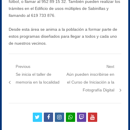
fútbol, o llamar al 952 89 15 32. También pueden realizar los
trámites en el Edificio de usos múltiples de Sabinillas y
llamando al 619 733 876.
Desde esta área se anima a la población a formar parte de
estos programas diseñados para llegar a todos y cada uno
de nuestros vecinos.
Navegación
Previous
Next
Previous
Next
Se inicia el taller de
Aún pueden inscribirse en
de
post:
post:
memoria en la localidad
el Curso de Iniciación a la
entradas
Fotografía Digital
twitter
facebook
instagram
whatsapp
twitch
youtube