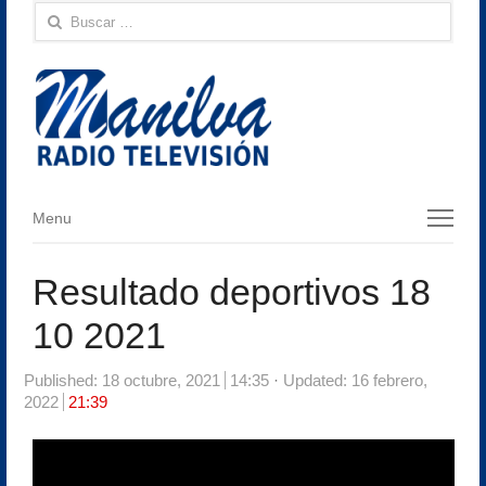
Buscar:
Menu
Menu
Resultado deportivos 18
10 2021
Published:
18 octubre, 2021
14:35
Updated: 16 febrero,
2022
21:39