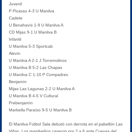
Juvenil
P Picasso 4-3 U Manilva
Cadete
U Benahavís 1-9 U Manilva A
CD Mijas 9-1 U Manilva B
Infantil
U Manilva 5-3 Sportcab
Alevín
U Manilva A 2-1 J Torremolinos
U Manilva B 5-2 Las Chapas
U Manilva C 1-10 P Compadres
Benjamín
Mijas Las Lagunas 2-2 U Manilva A
U Manilva B 4-5 V Cultural
Prebenjamín
Marbella Paraíso 9-5 U Manilva B
El Manilva Fútbol Sala debutó con derrota en el pabellón Las
Viñas. Los manilveños cayeron por 2 a 6 ante Cuevas del