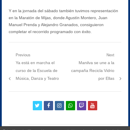
Y en la jornada del sábado también tuvimos representación
en la Maratón de Mijas, donde Agustín Montero, Juan
Manuel Prenda y Alejandro Granados, consiguieron
completar el recorrido programado con éxito.
Navegación
Previous
Next
Previous
Next
Ya está en marcha el
Manilva se une a la
de
post:
post:
curso de la Escuela de
campaña Recicla Vidrio
entradas
Música, Danza y Teatro
por Ellas
twitter
facebook
instagram
whatsapp
twitch
youtube