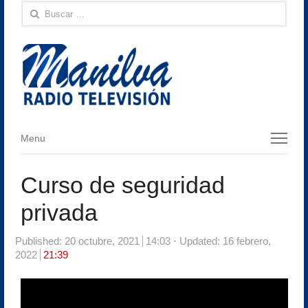
Buscar:
Menu
Menu
Curso de seguridad
privada
Published:
20 octubre, 2021
14:03
Updated: 16 febrero,
2022
21:39