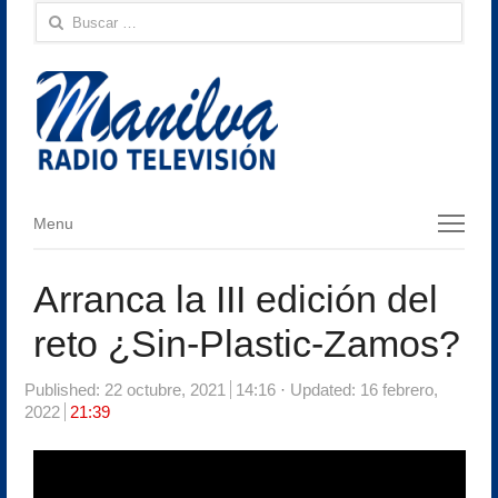
Buscar:
Menu
Menu
Arranca la III edición del
reto ¿Sin-Plastic-Zamos?
Published:
22 octubre, 2021
14:16
Updated: 16 febrero,
2022
21:39