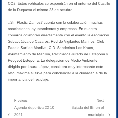
CO2. Estos vehículos se expondrán en el entorno del Castillo
de la Duquesa el mismo 23 de octubre.
¿Sin-Plastic-Zamos? cuenta con la colaboración muchas
asociaciones, ayuntamientos y empresas. En nuestra
comarca colaboran directamente con el evento la Asociación
Subacuática de Casares, Red de Vigilantes Marinos, Club
Paddle Surf de Manilva, C.D. Senderista Los Kruos,
Ayuntamiento de Manilva, Reciclados Jurado de Estepona y
Peugeot Estepona. La delegación de Medio Ambiente,
dirigida por Laura López, considera muy interesante este
reto, máxime si sirve para concienciar a la ciudadanía de la
importancia del reciclaje.
Navegación
Previous
Next
Previous
Next
Agenda deportiva 22 10
Bajada del IBI en el
de
post:
post:
2021
municipio