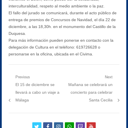
interculturalidad, respeto al medio ambiente o la paz.
El fallo del jurado se comunicará, durante el acto público de
entrega de premios de Concursos de Navidad, el día 22 de
diciembre, a las 18,30h. en el monumento del Castillo de la
Duquesa.
Para más información pueden ponerse en contacto con la
delegación de Cultura en el teléfono: 619726628 o
personarse en la oficina, ubicada en el Civima.
Navegación
Previous
Next
Previous
Next
El 15 de diciembre se
Mañana se celebrará un
de
post:
post:
llevará a cabo un viaje a
concierto para celebrar
entradas
Málaga
Santa Cecilia
twitter
facebook
instagram
whatsapp
twitch
youtube