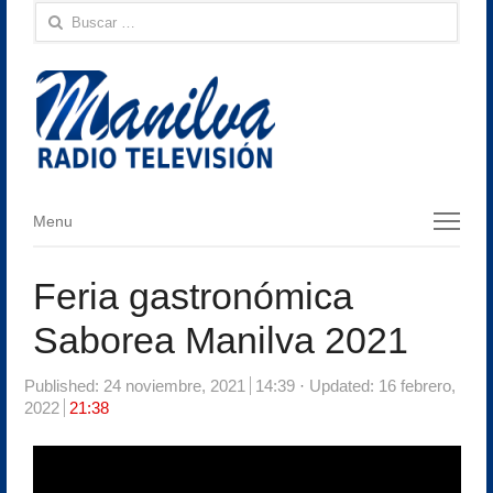
Buscar:
Menu
Menu
Feria gastronómica
Saborea Manilva 2021
Published:
24 noviembre, 2021
14:39
Updated: 16 febrero,
2022
21:38