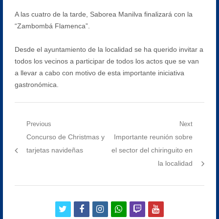
A las cuatro de la tarde, Saborea Manilva finalizará con la
“Zambombá Flamenca”.
Desde el ayuntamiento de la localidad se ha querido invitar a
todos los vecinos a participar de todos los actos que se van
a llevar a cabo con motivo de esta importante iniciativa
gastronómica.
Navegación
Previous
Next
Previous
Next
Concurso de Christmas y
Importante reunión sobre
de
post:
post:
tarjetas navideñas
el sector del chiringuito en
entradas
la localidad
twitter
facebook
instagram
whatsapp
twitch
youtube