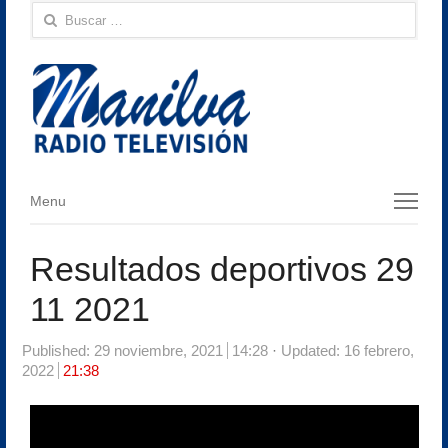
Buscar:
Menu
Menu
Resultados deportivos 29
11 2021
Published:
29 noviembre, 2021
14:28
Updated: 16 febrero,
2022
21:38