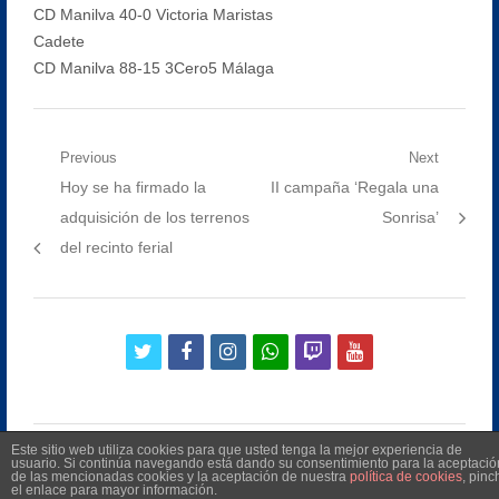
CD Manilva 40-0 Victoria Maristas
Cadete
CD Manilva 88-15 3Cero5 Málaga
Navegación
Previous
Next
Previous
Next
Hoy se ha firmado la
II campaña ‘Regala una
de
post:
post:
adquisición de los terrenos
Sonrisa’
entradas
del recinto ferial
twitter
facebook
instagram
whatsapp
twitch
youtube
Este sitio web utiliza cookies para que usted tenga la mejor experiencia de
usuario. Si continúa navegando está dando su consentimiento para la aceptació
de las mencionadas cookies y la aceptación de nuestra
política de cookies
, pinc
el enlace para mayor información.
©
2026
Radio Televisión Municipal de Manilva