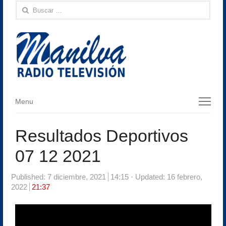
Buscar:
Menu
Menu
Resultados Deportivos
07 12 2021
Published:
7 diciembre, 2021
14:15
Updated: 16 febrero,
2022
21:37