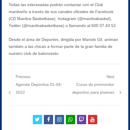
Todas las interesadas podrán contactar con el Club
manilveño a través de sus canales oficiales de Facebook
(CD Manilva Basketbase), Instagram (@manilvabasket),
Twitter (@manilvabasketbase) o llamando al 600 07 43 52.
Desde el área de Deportes, dirigida por Manolo Gil, animan
también a las chicas a formar parte de la gran familia de
nuestro club de baloncesto.
Navegación
Previous
Next
Previous
Next
Agenda Deportiva 01-04-
Curso de premonitor
de
post:
post:
2022
deportivo para jóvenes
entradas
twitter
facebook
instagram
whatsapp
twitch
youtube