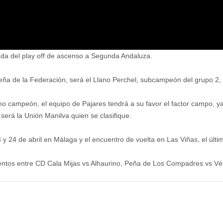
nda del play off de ascenso a Segunda Andaluza.
eña de la Federación, será el Llano Perchel, subcampeón del grupo 2, 
o campeón, el equipo de Pajares tendrá a su favor el factor campo, ya
será la Unión Manilva quien se clasifique.
23 y 24 de abril en Málaga y el encuentro de vuelta en Las Viñas, el últ
mientos entre CD Cala Mijas vs Alhaurino, Peña de Los Compadres vs V