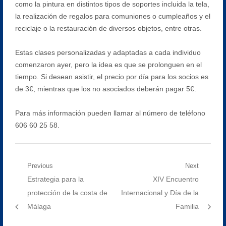
como la pintura en distintos tipos de soportes incluida la tela,
la realización de regalos para comuniones o cumpleaños y el
reciclaje o la restauración de diversos objetos, entre otras.
Estas clases personalizadas y adaptadas a cada individuo
comenzaron ayer, pero la idea es que se prolonguen en el
tiempo. Si desean asistir, el precio por día para los socios es
de 3€, mientras que los no asociados deberán pagar 5€.
Para más información pueden llamar al número de teléfono
606 60 25 58.
Navegación
Previous
Next
Previous
Next
Estrategia para la
XIV Encuentro
de
post:
post:
protección de la costa de
Internacional y Día de la
entradas
Málaga
Familia