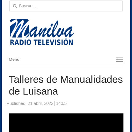
Buscar:
Menu
Menu
Talleres de Manualidades
de Luisana
Published:
21 abril, 2022
14:05