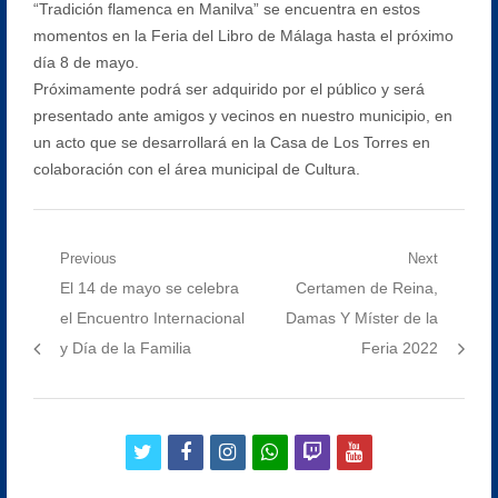
“Tradición flamenca en Manilva” se encuentra en estos
momentos en la Feria del Libro de Málaga hasta el próximo
día 8 de mayo.
Próximamente podrá ser adquirido por el público y será
presentado ante amigos y vecinos en nuestro municipio, en
un acto que se desarrollará en la Casa de Los Torres en
colaboración con el área municipal de Cultura.
Navegación
Previous
Next
Previous
Next
El 14 de mayo se celebra
Certamen de Reina,
de
post:
post:
el Encuentro Internacional
Damas Y Míster de la
entradas
y Día de la Familia
Feria 2022
twitter
facebook
instagram
whatsapp
twitch
youtube