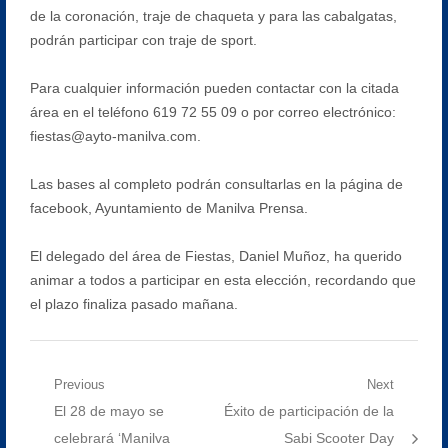
de la coronación, traje de chaqueta y para las cabalgatas,
podrán participar con traje de sport.
Para cualquier información pueden contactar con la citada
área en el teléfono 619 72 55 09 o por correo electrónico:
fiestas@ayto-manilva.com.
Las bases al completo podrán consultarlas en la página de
facebook, Ayuntamiento de Manilva Prensa.
El delegado del área de Fiestas, Daniel Muñoz, ha querido
animar a todos a participar en esta elección, recordando que
el plazo finaliza pasado mañana.
Navegación
Previous
Next
Previous
Next
El 28 de mayo se
Éxito de participación de la
de
post:
post:
celebrará ‘Manilva
Sabi Scooter Day