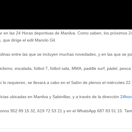
par en las 24 Horas deportivas de Manilva. Como saben, los próximos 24 
que dirige el edil Manolo Gil.
plinas entre las que se incluyen muchas novedades, y en las que se podr
clismo, escalada, fútbol 7, fútbol sala, MMA, paddle surf, pádel, pesca d
 lo requieren, se llevará a cabo en el Salón de plenos el miércoles 22 
icias ubicadas en Manilva y Sabinillas, y a través de la dirección
24hor
éfonos 952 89 15 32, 619 72 53 21 y en el WhatsApp 687 83 51 15. Tam