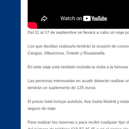
Del 11 al 17 de septiembre se llevará a cabo un viaje p
Los que decidan realizarlo tendrán la ocasión de cono
Cangas, Villaviciosa, Oviedo y Rivadasella.
En este viaje está también incluida la visita a la famosa
Las personas interesadas en acudir deberán realizar un 
tendrán un suplemento de 125 euros.
El precio total incluye autobús, Ave hasta Madrid y est
seguro de viaje.
Para realizar las reservas o para recibir cualquier tipo
del número de teléfono 619 87 46 45 o en el correo el