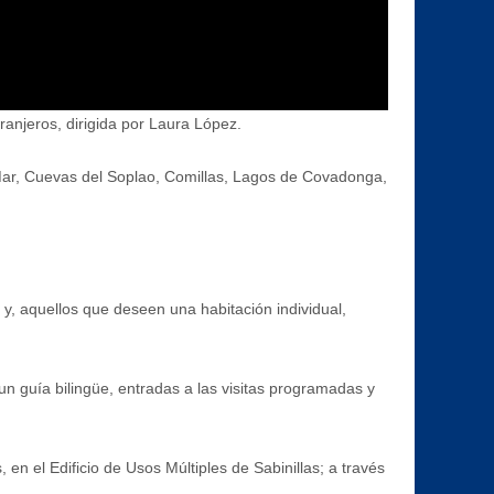
ranjeros, dirigida por Laura López.
 Mar, Cuevas del Soplao, Comillas, Lagos de Covadonga,
 y, aquellos que deseen una habitación individual,
un guía bilingüe, entradas a las visitas programadas y
 en el Edificio de Usos Múltiples de Sabinillas; a través